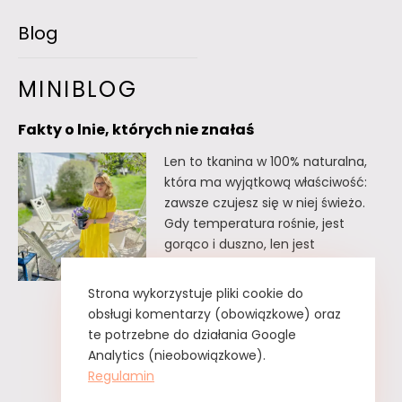
Blog
MINIBLOG
Fakty o lnie, których nie znałaś
Len to tkanina w 100% naturalna,
która ma wyjątkową właściwość:
zawsze czujesz się w niej świeżo.
Gdy temperatura rośnie, jest
gorąco i duszno, len jest
doskonałym wyborem. Oto kilka
faktów o lnie, których
Strona wykorzystuje pliki cookie do
prawdopodobnie nie znałaś. Fakty
obsługi komentarzy (obowiązkowe) oraz
o lnie, których nie znałaś Lnu nie
te potrzebne do działania Google
trzeba prasować. Wystarczy tzw.
Analytics (nieobowiązkowe).
greckie żelazko, czyli zwykły
Regulamin
spryskiwacz z czystą…