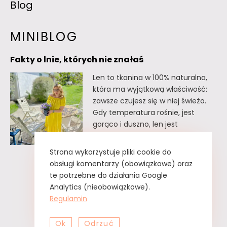
Blog
MINIBLOG
Fakty o lnie, których nie znałaś
Len to tkanina w 100% naturalna,
która ma wyjątkową właściwość:
zawsze czujesz się w niej świeżo.
Gdy temperatura rośnie, jest
gorąco i duszno, len jest
doskonałym wyborem. Oto kilka
faktów o lnie, których
Strona wykorzystuje pliki cookie do
prawdopodobnie nie znałaś. Fakty
obsługi komentarzy (obowiązkowe) oraz
o lnie, których nie znałaś Lnu nie
te potrzebne do działania Google
trzeba prasować. Wystarczy tzw.
Analytics (nieobowiązkowe).
greckie żelazko, czyli zwykły
Regulamin
spryskiwacz z czystą…
Ok
Odrzuć
Fakty
Czytaj dalej