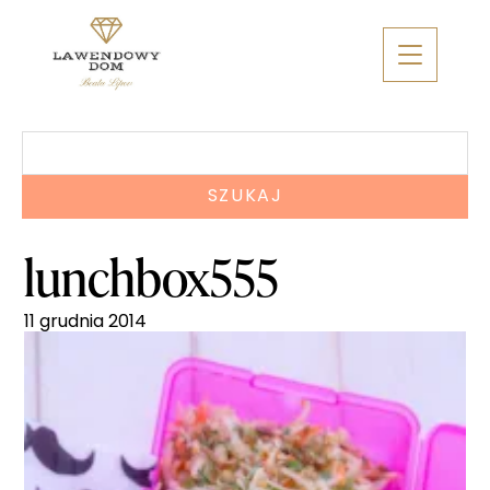
Skip
to
content
Szukaj:
lunchbox555
11 grudnia 2014