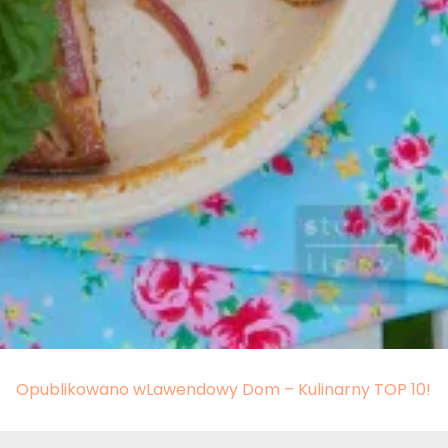
Opublikowano w
Lawendowy Dom – Kulinarny TOP 10!