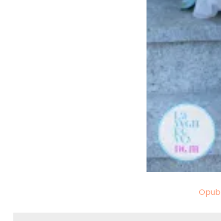
Nawigacja
Opub