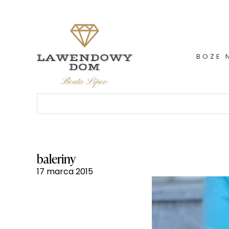
Skip
to
content
BOŻE 
Szukaj:
baleriny
17 marca 2015