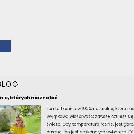
BLOG
lnie, których nie znałaś
Len to tkanina w 100% naturalna, która m
wyjątkową właściwość: zawsze czujesz się 
świeżo. Gdy temperatura rośnie, jest gorą
duszno, len jest doskonałym wyborem. Oto