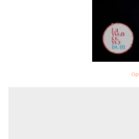
Nawigacja
Op
wpisu