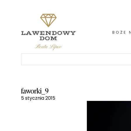
Skip
to
content
BOŻE 
Szukaj:
faworki_9
5 stycznia 2015