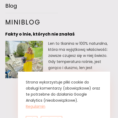
Blog
MINIBLOG
Fakty o lnie, których nie znałaś
Len to tkanina w 100% naturalna,
która ma wyjątkową właściwość:
zawsze czujesz się w niej świeżo.
Gdy temperatura rośnie, jest
gorąco i duszno, len jest
doskonałym wyborem. Oto kilka
faktów o lnie, których
Strona wykorzystuje pliki cookie do
prawdopodobnie nie znałaś. Fakty
obsługi komentarzy (obowiązkowe) oraz
o lnie, których nie znałaś Lnu nie
te potrzebne do działania Google
trzeba prasować. Wystarczy tzw.
Analytics (nieobowiązkowe).
greckie żelazko, czyli zwykły
Regulamin
spryskiwacz z czystą…