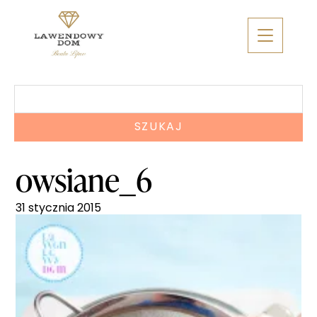
Skip
to
content
Szukaj:
owsiane_6
31 stycznia 2015