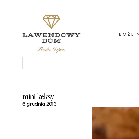
Skip
to
content
BOŻE 
Szukaj:
mini keksy
6 grudnia 2013