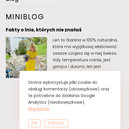
MINIBLOG
Fakty o lnie, których nie znałaś
Len to tkanina w 100% naturalna,
która ma wyjątkową właściwość:
zawsze czujesz się w niej świeżo.
Gdy temperatura rośnie, jest
gorąco i duszno, len jest
doskonałym wyborem. Oto kilka
faktów o lnie, których
Strona wykorzystuje pliki cookie do
prawdopodobnie nie znałaś. Fakty
obsługi komentarzy (obowiązkowe) oraz
o lnie, których nie znałaś Lnu nie
te potrzebne do działania Google
trzeba prasować. Wystarczy tzw.
Analytics (nieobowiązkowe).
greckie żelazko, czyli zwykły
Regulamin
spryskiwacz z czystą…
Ok
Odrzuć
Fakty
Czytaj dalej