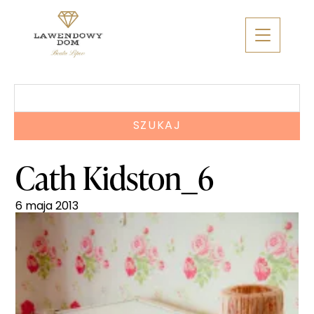
Skip
to
content
Szukaj:
Cath Kidston_6
6 maja 2013