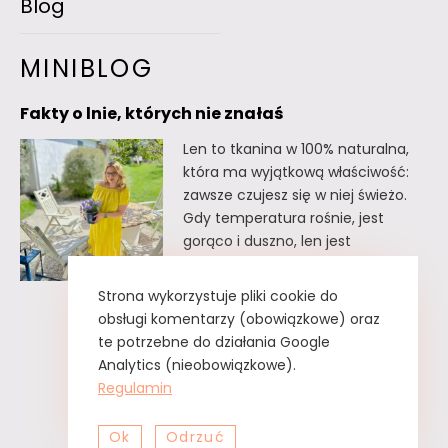
Blog
MINIBLOG
Fakty o lnie, których nie znałaś
Len to tkanina w 100% naturalna,
która ma wyjątkową właściwość:
zawsze czujesz się w niej świeżo.
Gdy temperatura rośnie, jest
gorąco i duszno, len jest
doskonałym wyborem. Oto kilka
faktów o lnie, których
Strona wykorzystuje pliki cookie do
prawdopodobnie nie znałaś. Fakty
obsługi komentarzy (obowiązkowe) oraz
o lnie, których nie znałaś Lnu nie
te potrzebne do działania Google
trzeba prasować. Wystarczy tzw.
Analytics (nieobowiązkowe).
greckie żelazko, czyli zwykły
Regulamin
spryskiwacz z czystą…
Ok
Odrzuć
Fakty
Czytaj dalej