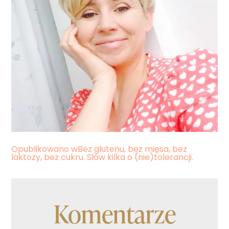
Nawigacja
Opublikowano w
Bez glutenu, bez mięsa, bez
laktozy, bez cukru. Słów kilka o (nie)tolerancji.
wpisu
Komentarze