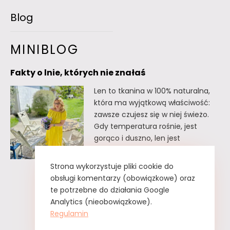
Blog
MINIBLOG
Fakty o lnie, których nie znałaś
Len to tkanina w 100% naturalna,
która ma wyjątkową właściwość:
zawsze czujesz się w niej świeżo.
Gdy temperatura rośnie, jest
gorąco i duszno, len jest
doskonałym wyborem. Oto kilka
faktów o lnie, których
Strona wykorzystuje pliki cookie do
prawdopodobnie nie znałaś. Fakty
obsługi komentarzy (obowiązkowe) oraz
o lnie, których nie znałaś Lnu nie
te potrzebne do działania Google
trzeba prasować. Wystarczy tzw.
Analytics (nieobowiązkowe).
greckie żelazko, czyli zwykły
Regulamin
spryskiwacz z czystą…