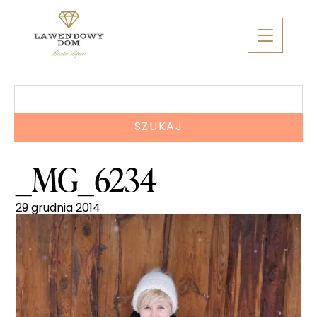
Skip
to
content
Szukaj:
_MG_6234
29 grudnia 2014