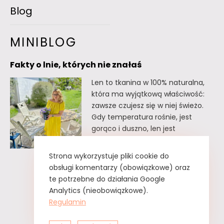
Blog
MINIBLOG
Fakty o lnie, których nie znałaś
Len to tkanina w 100% naturalna,
która ma wyjątkową właściwość:
zawsze czujesz się w niej świeżo.
Gdy temperatura rośnie, jest
gorąco i duszno, len jest
doskonałym wyborem. Oto kilka
faktów o lnie, których
Strona wykorzystuje pliki cookie do
prawdopodobnie nie znałaś. Fakty
obsługi komentarzy (obowiązkowe) oraz
o lnie, których nie znałaś Lnu nie
te potrzebne do działania Google
trzeba prasować. Wystarczy tzw.
Analytics (nieobowiązkowe).
greckie żelazko, czyli zwykły
Regulamin
spryskiwacz z czystą…