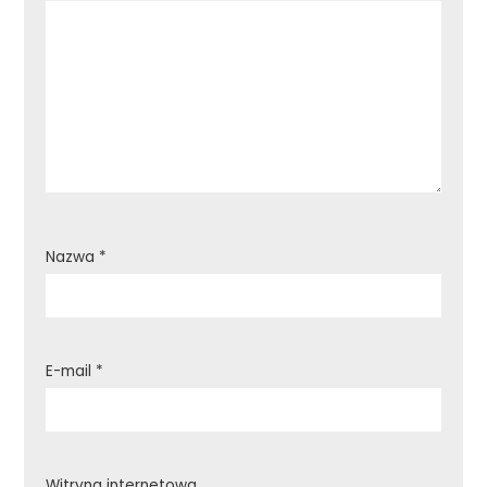
Nazwa
*
E-mail
*
Witryna internetowa