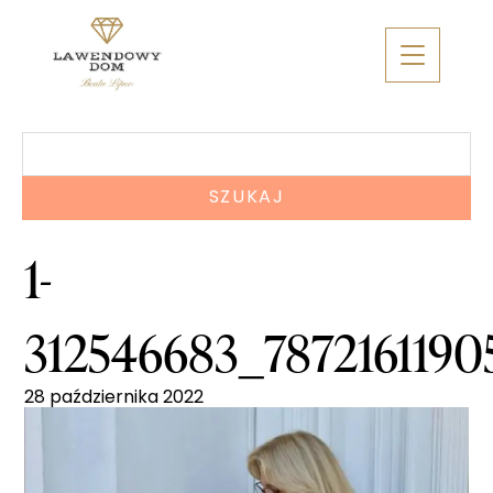
Skip
to
content
Szukaj:
1-
312546683_787216119
28 października 2022