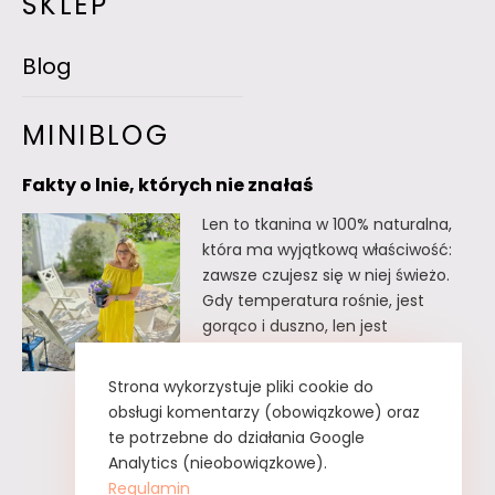
SKLEP
Blog
MINIBLOG
Fakty o lnie, których nie znałaś
Len to tkanina w 100% naturalna,
która ma wyjątkową właściwość:
zawsze czujesz się w niej świeżo.
Gdy temperatura rośnie, jest
gorąco i duszno, len jest
doskonałym wyborem. Oto kilka
faktów o lnie, których
Strona wykorzystuje pliki cookie do
prawdopodobnie nie znałaś. Fakty
obsługi komentarzy (obowiązkowe) oraz
o lnie, których nie znałaś Lnu nie
te potrzebne do działania Google
trzeba prasować. Wystarczy tzw.
Analytics (nieobowiązkowe).
greckie żelazko, czyli zwykły
Regulamin