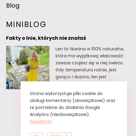
Blog
MINIBLOG
Fakty o lnie, których nie znałaś
Len to tkanina w 100% naturalna,
która ma wyjątkową właściwość:
zawsze czujesz się w niej świeżo.
Gdy temperatura rośnie, jest
gorąco i duszno, len jest
doskonałym wyborem. Oto kilka
faktów o lnie, których
Strona wykorzystuje pliki cookie do
prawdopodobnie nie znałaś. Fakty
obsługi komentarzy (obowiązkowe) oraz
o lnie, których nie znałaś Lnu nie
te potrzebne do działania Google
trzeba prasować. Wystarczy tzw.
Analytics (nieobowiązkowe).
greckie żelazko, czyli zwykły
Regulamin
spryskiwacz z czystą…