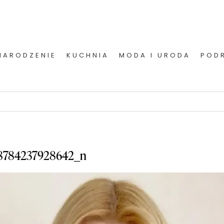
NARODZENIE
KUCHNIA
MODA I URODA
POD
78784237928642_n