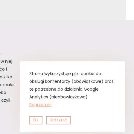
a
w niej
co i
Strona wykorzystuje pliki cookie do
 kilka
obsługi komentarzy (obowiązkowe) oraz
 znałaś.
te potrzebne do działania Google
zeba
Analytics (nieobowiązkowe).
czyli
Regulamin
Ok
Odrzuć