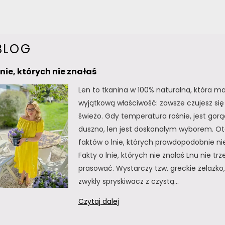
BLOG
lnie, których nie znałaś
Len to tkanina w 100% naturalna, która m
wyjątkową właściwość: zawsze czujesz się 
świeżo. Gdy temperatura rośnie, jest gorą
duszno, len jest doskonałym wyborem. Oto
faktów o lnie, których prawdopodobnie nie
Fakty o lnie, których nie znałaś Lnu nie tr
prasować. Wystarczy tzw. greckie żelazko, 
zwykły spryskiwacz z czystą…
Fakty
Czytaj dalej
o