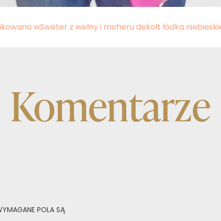
ikowano w
Sweter z wełny i moheru dekolt łódka niebiesk
Komentarze
YMAGANE POLA SĄ