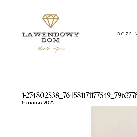
Skip
to
content
BOŻE 
Szukaj:
1-274802538_764581171177549_79637
9 marca 2022