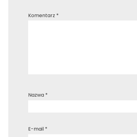
Komentarz
*
Nazwa
*
E-mail
*