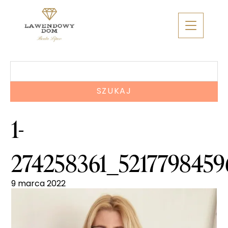
Skip
to
content
Szukaj:
1-
274258361_5217798459
9 marca 2022