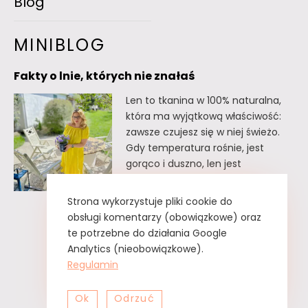
Blog
MINIBLOG
Fakty o lnie, których nie znałaś
Len to tkanina w 100% naturalna,
która ma wyjątkową właściwość:
zawsze czujesz się w niej świeżo.
Gdy temperatura rośnie, jest
gorąco i duszno, len jest
doskonałym wyborem. Oto kilka
faktów o lnie, których
Strona wykorzystuje pliki cookie do
prawdopodobnie nie znałaś. Fakty
obsługi komentarzy (obowiązkowe) oraz
o lnie, których nie znałaś Lnu nie
te potrzebne do działania Google
trzeba prasować. Wystarczy tzw.
Analytics (nieobowiązkowe).
greckie żelazko, czyli zwykły
Regulamin
spryskiwacz z czystą…
Ok
Odrzuć
Fakty
Czytaj dalej