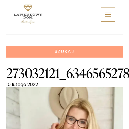
Skip
to
content
Szukaj:
273032121_634656527
10 lutego 2022