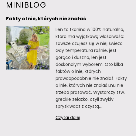
MINIBLOG
Fakty o lnie, których nie znałaś
Len to tkanina w 100% naturalna,
która ma wyjątkową właściwość:
zawsze czujesz się w niej świeżo.
Gdy temperatura rośnie, jest
gorąco i duszno, len jest
doskonałym wyborem. Oto kilka
faktów o lnie, których
prawdopodobnie nie znałaś. Fakty
o lnie, których nie znałaś Lnu nie
trzeba prasować. Wystarczy tzw.
greckie żelazko, czyli zwykły
spryskiwacz z czystą…
Fakty
Czytaj dalej
o
lnie,