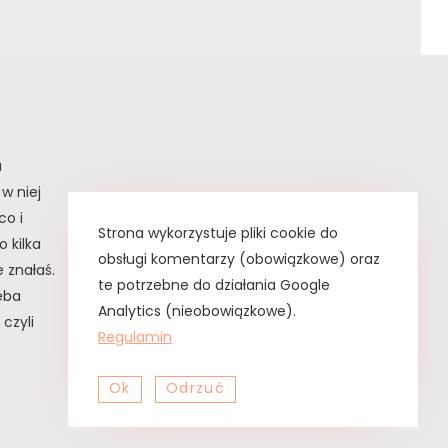
a
w niej
co i
Strona wykorzystuje pliki cookie do
 kilka
obsługi komentarzy (obowiązkowe) oraz
 znałaś.
te potrzebne do działania Google
zeba
Analytics (nieobowiązkowe).
czyli
Regulamin
Ok
Odrzuć