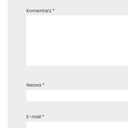
Komentarz
*
Nazwa
*
E-mail
*