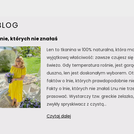
BLOG
lnie, których nie znałaś
Len to tkanina w 100% naturalna, która m
wyjątkową właściwość: zawsze czujesz się 
świeżo. Gdy temperatura rośnie, jest gorą
duszno, len jest doskonałym wyborem. Oto
faktów o lnie, których prawdopodobnie nie
Fakty o lnie, których nie znałaś Lnu nie tr
prasować. Wystarczy tzw. greckie żelazko, 
zwykły spryskiwacz z czystą…
Fakty
Czytaj dalej
o
lnie,